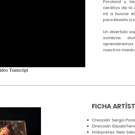
Porcland y ti
cerditos de la 
irá a buscar e
para llevarlo a 
Un divertido es
sombras do
aprenderemos a
nuestros miedo
FICHA ARTÍS
Creación: Sergio Pon
Dirección: Eduald Ferr
Intérpretes: Nelo Seb