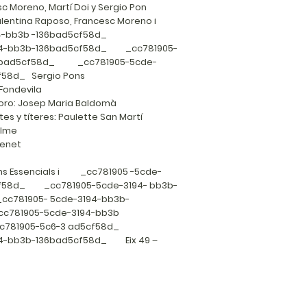
c Moreno, Martí Doi y Sergio Pon
 Valentina Raposo, Francesc Moreno i
194-bb3b -136bad5cf58d_
194-bb3b-136bad5cf58d_ _cc781905-
36bad5cf58d_ _cc781905-5cde-
f58d_ Sergio Pons
Fondevila
oro: Josep Maria Baldomà
es y títeres: Paulette San Martí
elme
Benet
ons Essencials i _cc781905 -5cde-
cf58d_ _cc781905-5cde-3194- bb3b-
781905- 5cde-3194-bb3b-
781905-5cde-3194-bb3b
cc781905-5c6-3 ad5cf58d_
94-bb3b-136bad5cf58d_ Eix 49 –