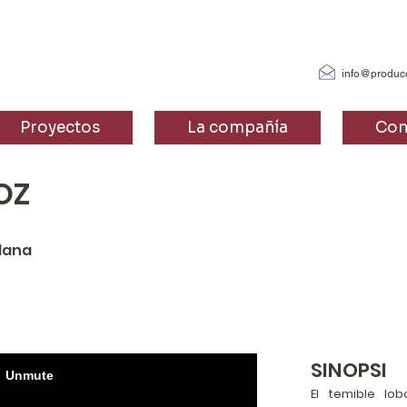
info@produc
Proyectos
La compañía
Con
OZ
lana
SINOPSI
El temible lo