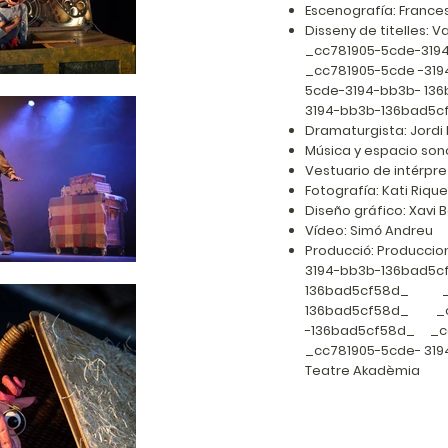
Escenografía: Frances
Disseny de titelles:
_cc781905-5cde-3
_cc781905-5cde -3
5cde-3194-bb3b- 1
3194-bb3b-136bad5c
Dramaturgista: Jordi 
Música y espacio son
Vestuario de intérpret
Fotografía: Kati Riqu
Diseño gráfico: Xavi 
Vídeo: Simó Andreu
Producció: Producci
3194-bb3b-136bad5
136bad5cf58d_ _cc
136bad5cf58d_ _cc
-136bad5cf58d_ _
_cc781905-5cde- 31
Teatre Akadèmia