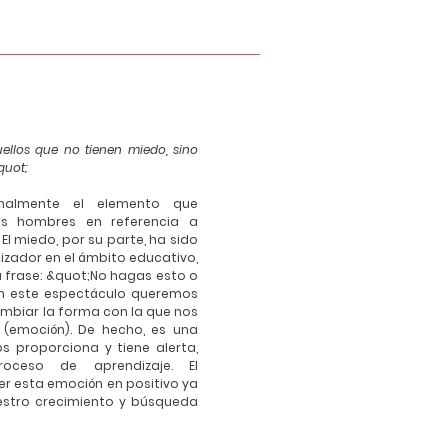
ellos que no tienen miedo, sino
quot;
onalmente el elemento que
os hombres en referencia a
l miedo, por su parte, ha sido
izador en el ámbito educativo,
 frase: &quot;No hagas esto o
on este espectáculo queremos
mbiar la forma con la que nos
(emoción). De hecho, es una
 proporciona y tiene alerta,
roceso de aprendizaje. El
r esta emoción en positivo ya
uestro crecimiento y búsqueda