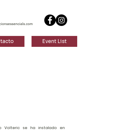
cionsessencials.com
tacto
Event List
bo Volteric se ha instalado en