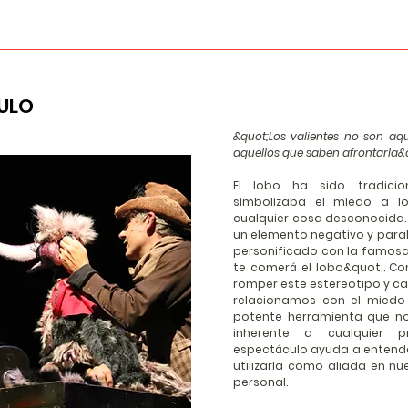
ULO
&quot;Los valientes no son aqu
aquellos que saben afrontarla&
El lobo ha sido tradici
simbolizaba el miedo a l
cualquier cosa desconocida. E
un elemento negativo y paral
personificado con la famosa
te comerá el lobo&quot;. C
romper este estereotipo y ca
relacionamos con el miedo 
potente herramienta que nos
inherente a cualquier p
espectáculo ayuda a entende
utilizarla como aliada en n
personal.