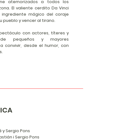
ene atemorizados a todos los
zona. El valiente cerdito Da Vinci
l ingrediente mágico del coraje
su pueblo y vencer al tirano.
pectáculo con actores, títeres y
nde pequeños y mayores
 convivir, desde el humor, con
s.
TICA
s
é y Sergio Pons
astián i Sergio Pons